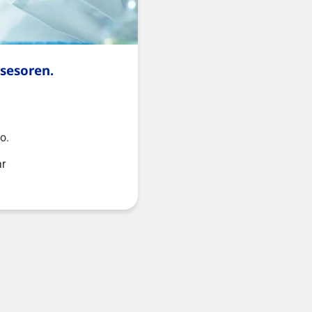
asesoren.
o.
ar