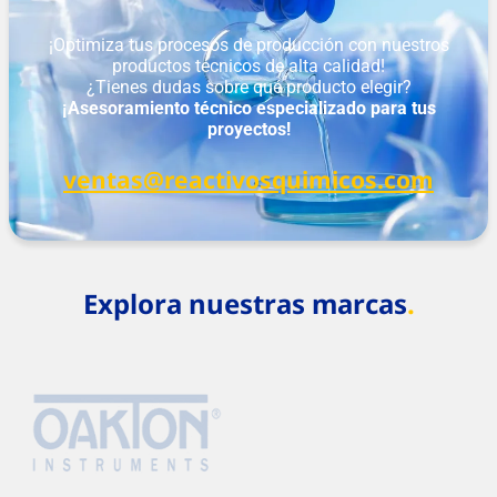
¡Optimiza tus procesos de producción con nuestros
productos técnicos de alta calidad!
¿Tienes dudas sobre qué producto elegir?
¡Asesoramiento técnico especializado para tus
proyectos!
ventas@reactivosquimicos.com
Explora nuestras marcas
.